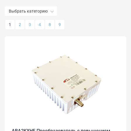
Выбрать категорию
1
2
3
4
8
9
ABA2KXHF Преобразователь с повышением