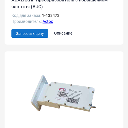
частоты (BUC)
Код для заказа:
1-133473
Производитель:
Actox
Описание
Запросить цену
ABA2KXHF
Преобразователь
с
повышением
частоты
(BUC)
2
Вт
преобразователь
с
повышением